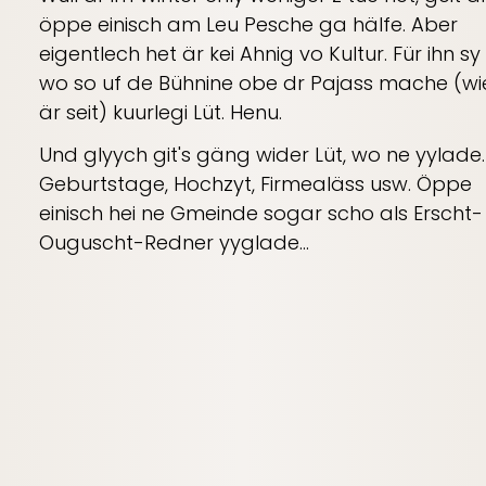
öppe einisch am Leu Pesche ga hälfe. Aber
eigentlech het är kei Ahnig vo Kultur. Für ihn sy a
wo so uf de Bühnine obe dr Pajass mache (wi
är seit) kuurlegi Lüt. Henu.
Und glyych git's gäng wider Lüt, wo ne yylade.
Geburtstage, Hochzyt, Firmealäss usw. Öppe
einisch hei ne Gmeinde sogar scho als Erscht-
Ouguscht-Redner yyglade...