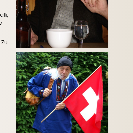
lli,
e
 Zu