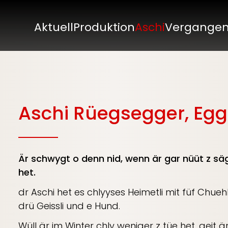
Aktuell
Produktion
Aschi
Vergange
Aschi Rüegsegger, Egg
Är schwygt o denn nid, wenn är gar nüüt z sä
het.
dr Aschi het es chlyyses Heimetli mit füf Chuehli
drü Geissli und e Hund.
Wüll är im Winter chly weniger z tüe het, geit ä