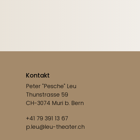
Kontakt
Peter "Pesche" Leu
Thunstrasse 59
CH-3074 Muri b. Bern
+41 79 391 13 67
p.leu@leu-theater.ch