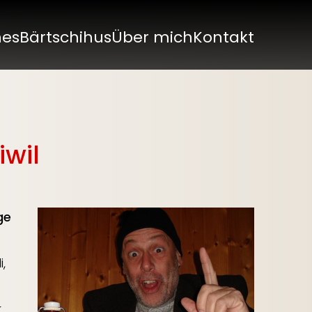
nes
Bärtschihus
Über mich
Kontakt
iwil
ge
,
r